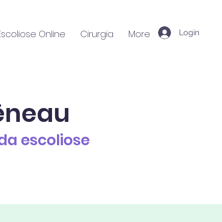
Escoliose Online
Cirurgia
More
Login
êneau
da escoliose