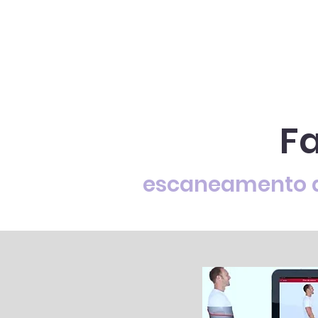
F
escaneamento d