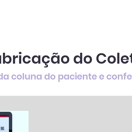
abricação do Cole
a coluna do paciente e confe